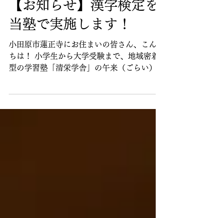
Apr 30
2 min read
【お知らせ】漢字検定を
当塾で実施します！
小田原市蓮正寺にお住まいの皆さん、こんに
ちは！ 小学生から大学受験まで、地域密着
型の学習塾「清栄学舎」の午来（ごらい）で
す。 小田原市蓮正寺エリアにある当塾で
は、白山中学校・泉中学校・東富水小学校・
富水小学校に通うお子さんを中心に、生徒を
大募集しています！ もちろん、それ以外の
学校にお通いの方も大歓迎！ 以前少しご案
内しておりましたが、このたび当塾は「漢字
検定の準会場」として登録され、教室で漢字
検定を受験できるようになりました！ そし
て今回、検定実施の目処が立ちましたので正