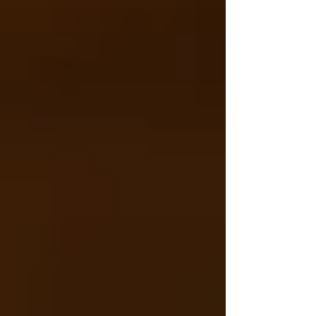
式にご案内いたします。 ■ 実施概要 試験
日：6月21日（日） 申込締切：5月22日
（金） 漢字検定は、年齢に関係なく受験可
能です。 小学生・中学生はもちろん、保護
者の方、大人の方のみの参加も大歓迎です！
「子どもがいないと申し込めないのでは？」
ということはありませんので、ぜひ気軽にご
参加ください。 準会場では、2級～10級まで
が受験可能です。 ※準1級・1級は準会場で
は受験できませんのでご了承ください。 準
会場での受験は、公開会場よりも受験料が安
くなっています。...