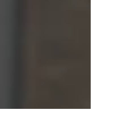
に、こうして地域の活動にも顔を出していま
す。 その中で、とてもいい話が出ました。
「みんなで漢字検定を受けてみない？」とい
うものです。 この話を聞いて、私は即答で
した。 「ぜひやりましょう」 学習塾をやっ
ている立場としても、これはとても意味のあ
る取り組みですし、何より子どもたちにとっ
て良い経験になります。 ということで、さ
っそく日本漢字能力検定協会に準会場に関す
る問い合わせを行いました。 子ども会の子
どもたちが参加しやすくするために公民館で
の実施を考えていますが、もしそれが難しけ
れば、清栄学舎の教室を使って実施する予定
です。 英検・数検についても問い合わせ中