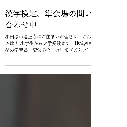
Mar 31
3 min read
漢字検定、準会場の問い
合わせ中
小田原市蓮正寺にお住まいの皆さん、こんに
ちは！ 小学生から大学受験まで、地域密着
型の学習塾「清栄学舎」の午来（ごらい）で
す。 小田原市蓮正寺エリアにある当塾で
は、白山中学校・泉中学校・東富水小学校・
富水小学校に通うお子さんを中心に、生徒を
大募集しています！ もちろん、それ以外の
学校にお通いの方も大歓迎！ 先日、蓮正寺
の公民館で行われている子ども会に参加して
きました。 最近はタイミングが合うとき