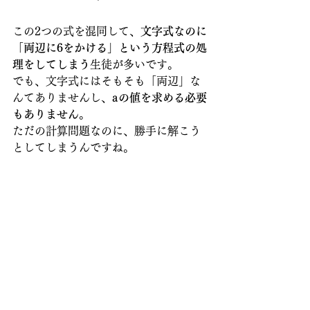
この2つの式を混同して、
文字式なのに
「両辺に6をかける」という方程式の処
理をしてしまう
生徒が多いです。
でも、文字式にはそもそも「両辺」な
んてありませんし、
aの値を求める必要
もありません
。
ただの計算問題なのに、勝手に解こう
としてしまうんですね。
✅ ポイントは「イコールの有
無」
イコールがない→文字式（整理す
る）
イコールがある→方程式（解く）
この違いをしっかり頭に入れておけ
ば、混乱せずにスムーズに解けるよう