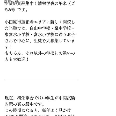
高校入試
生徒絶賛募集中！
清栄学舎
の
午来（ご
らい）
です。
その他
小田原市蓮正寺エリアに新しく開校し
た当塾では、
白山中学校・泉中学校・
東富水小学校・富水小学校
に通うお子
さんを中心に、生徒を大募集していま
す！
もちろん、それ以外の学校にお通いの
方も大歓迎！
現在、清栄学舎では中学生が
中間試験
対策の真っ最中
です。
この時期になると、毎年よく見かけ