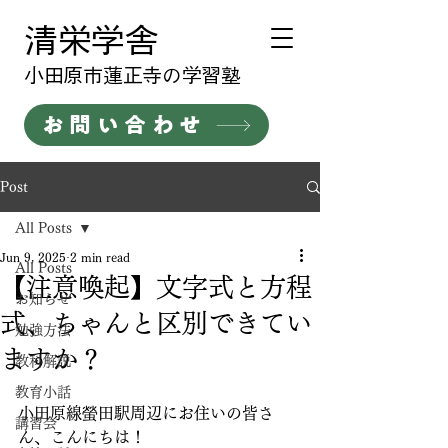
清栄学舎
​小田原市蓮正寺の学習塾
お問い合わせ
Post
All Posts
Jun 9, 2025
2 min read
All Posts
【注意喚起】文字式と方程
お知らせ
式、ちゃんと区別できてい
勉強方法
ますか？
教科解説
教育小話
小田原線螢田駅周辺にお住いの皆さ
講習会
ん、こんにちは！