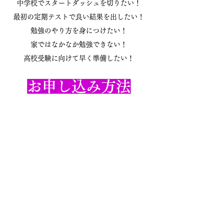
​中学校でスタートダッシュを切りたい！
最初の定期テストで良い結果を出したい！
勉強のやり方を身につけたい！
家ではなかなか勉強できない！
高校受験に向けて早く準備したい！
お申し込み方法
お電話またはメールにてご連絡ください。
塾まで直接来ていただいても構いません。
面談を行い、日程を調整します。
電話番号：
070-9310-3295
メール：
seieigakusha25@gmail.com
住所：〒250-0865 小田原市蓮正寺749-7​
※申込締切・定員に達し次第締切となります
ので、
お早めにお申し込みください。