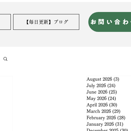
お問い合わ
【毎日更新】ブログ
August 2026
(3)
3 pos
July 2026
(24)
24 post
June 2026
(25)
25 pos
May 2026
(24)
24 post
April 2026
(30)
30 pos
March 2026
(29)
29 po
February 2026
(28)
28
January 2026
(31)
31 
December 2025
(30)
3