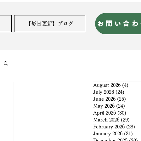
お問い合わ
【毎日更新】ブログ
August 2026
(4)
4 pos
July 2026
(24)
24 post
June 2026
(25)
25 pos
May 2026
(24)
24 post
April 2026
(30)
30 pos
March 2026
(29)
29 po
February 2026
(28)
28
January 2026
(31)
31 
December 2025
(30)
3