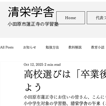
清栄学舎
Home
代表
​小田原市蓮正寺の学習塾
All Posts
お知らせ
勉強方法
教科解説
教育小話
Oct 12, 2025
2 min read
高校選びは「卒業
よう
小田原市蓮正寺にお住いの皆さん、こんに
小中学生対象の学習塾、
清栄学舎
の
午来（