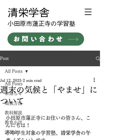
清栄学舎
​小田原市蓮正寺の学習塾
お問い合わせ
Post
All Posts
Jul 12, 2025
2 min read
All Posts
週末の気候と「やませ」に
お知らせ
ついて
勉強方法
教科解説
小田原市蓮正寺にお住いの皆さん、こ
教育小話
んにちは！
講習会
小中学生対象の学習塾、
清栄学舎
の
午