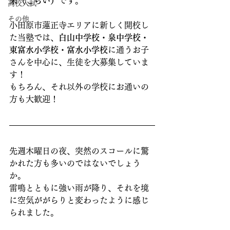
来（ごらい）
です。
高校入試
その他
小田原市蓮正寺エリアに新しく開校し
た当塾では、
白山中学校・泉中学校・
東富水小学校・富水小学校
に通うお子
さんを中心に、生徒を大募集していま
す！
もちろん、それ以外の学校にお通いの
方も大歓迎！
先週木曜日の夜、突然のスコールに驚
かれた方も多いのではないでしょう
か。
雷鳴とともに強い雨が降り、それを境
に空気ががらりと変わったように感じ
られました。