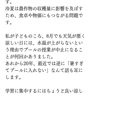
す。
冷夏は農作物の収穫量に影響を及ぼす
ため、食卓や物価にもつながる問題で
す。
私が子どものころ、8月でも天気が悪く
涼しい日には、水温が上がらないとい
う理由でプールの授業が中止になるこ
とが何回かありました。
あれから20年、最近では逆に「暑すぎ
てプールに入れない」なんて話も耳に
します。
学習に集中するにはちょうど良い涼し
さとも言えますが、寒暖差で体調を崩
しやすい気候でもあります。
どうぞ皆さま、ご自愛ください。
理科
勉強コラム
その他