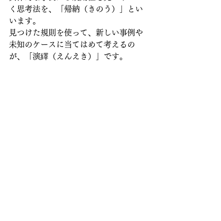
く思考法を、「帰納（きのう）」とい
います。
見つけた規則を使って、新しい事例や
未知のケースに当てはめて考えるの
が、「演繹（えんえき）」です。
この「帰納」→「演繹」の思考プロセ
スこそ、数学的な理解を深めるための
王道なのです。
このように、文章題が難しく感じると
きは、「簡単な数字で様子を見る」こ
とから始めてみてください。
そこから規則性を見つけ、式にまと
め、別の数字にも応用していく。
この一連の流れを繰り返すことで、文
章題も次第に見通しが立ちやすくな
り、式の意味も実感できるようになり