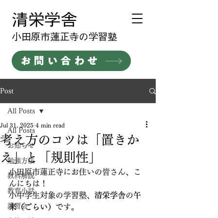
清栄学舎
​小田原市蓮正寺の学習塾
お問い合わせ
Post
All Posts
Jul 31, 2025
4 min read
All Posts
考え方のコツは「置きか
お知らせ
え」と「規則性」
勉強方法
小田原市蓮正寺にお住いの皆さん、こ
教科解説
んにちは！
教育小話
小中学生対象の学習塾、
清栄学舎
の
午
講習会
来（ごらい）
です。