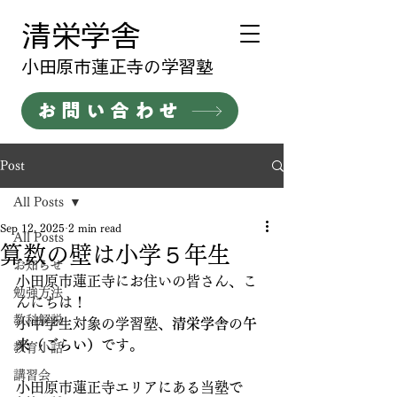
清栄学舎
​小田原市蓮正寺の学習塾
お問い合わせ
Post
All Posts
Sep 12, 2025
2 min read
All Posts
算数の壁は小学５年生
お知らせ
小田原市蓮正寺にお住いの皆さん、こ
勉強方法
んにちは！
教科解説
小中学生対象の学習塾、
清栄学舎
の
午
来（ごらい）
です。
教育小話
講習会
小田原市蓮正寺エリアにある当塾で