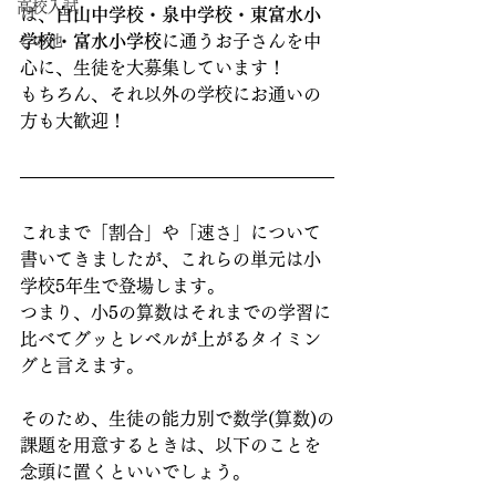
高校入試
は、
白山中学校・泉中学校・東富水小
学校・富水小学校
に通うお子さんを中
その他
心に、生徒を大募集しています！
もちろん、それ以外の学校にお通いの
方も大歓迎！
これまで「割合」や「速さ」について
書いてきましたが、これらの単元は小
学校5年生で登場します。
つまり、小5の算数はそれまでの学習に
比べてグッとレベルが上がるタイミン
グと言えます。
そのため、生徒の能力別で数学(算数)の
課題を用意するときは、以下のことを
念頭に置くといいでしょう。