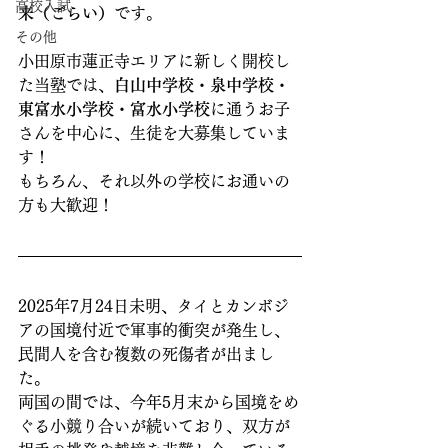
高校入試
来（ごらい）
です。
その他
小田原市蓮正寺エリアに新しく開校し
た当塾では、
白山中学校・泉中学校・
東富水小学校・富水小学校
に通うお子
さんを中心に、生徒を大募集していま
す！
もちろん、それ以外の学校にお通いの
方も大歓迎！
2025年7月24日未明、タイとカンボジ
アの国境付近で軍事的衝突が発生し、
民間人を含む複数の死傷者が出まし
た。
両国の間では、今年5月末から国境をめ
ぐる小競り合いが続いており、双方が