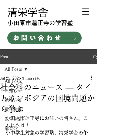
清栄学舎
​小田原市蓮正寺の学習塾
お問い合わせ
Post
All Posts
Jul 25, 2025
3 min read
All Posts
社会科のニュース ― タイ
お知らせ
とカンボジアの国境問題か
勉強方法
ら学ぶ
教科解説
小田原市蓮正寺にお住いの皆さん、こ
教育小話
んにちは！
講習会
小中学生対象の学習塾、
清栄学舎
の
午