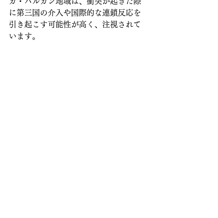
カ・バルカン地域は、衝突が起きた際
に第三国の介入や国際的な連鎖反応を
引き起こす可能性が高く、注視されて
います。
地理の授業で「国境」や「地形」、
「歴史的背景」を学んでも、実感が湧
かないことがあります。
でも、今回のタイとカンボジアのよう
な衝突を見ると、「なぜここで？」
「なぜ今？」と考えるきっかけになり
ます。
世界の争いの多くは、「昔の決めご
と」や「歴史の積み重ね」に原因があ
ります。学ぶことで、ただのニュース
が「知っている話」に変わり、自分の
意見や関心を持てるようになります。
世界ニュース