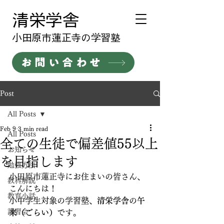
清栄学舎
​小田原市蓮正寺の学習塾
お問い合わせ
Post
All Posts
Feb 9
3 min read
All Posts
全ての生徒で偏差値55以上
お知らせ
を目指します
勉強方法
小田原市蓮正寺にお住まいの皆さん、
教科解説
こんにちは！
教育小話
小中学生対象の学習塾、
清栄学舎
の
午
講習会
来（ごらい）
です。