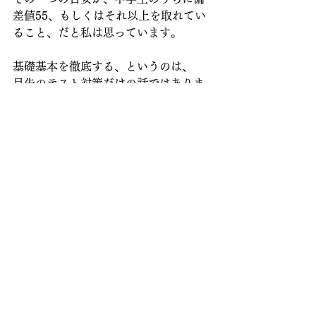
差値55、もしくはそれ以上を取れてい
ること、だと私は思っています。
基礎基本を徹底する、というのは、
目先のテスト対策だけの話ではありま
せん。
将来「やっぱり挑戦したい」と思った
ときに、スタートラインに立てる力を
つけること。
当塾では、そのための土台づくりを、
一番大切にしています。
派手なことはしません。
近道もありません。
でも、基礎基本を積み上げた力は、後
から必ず効いてきます。
それを、これからも丁寧に続けていき