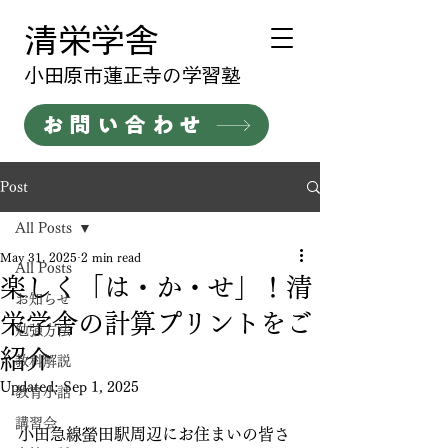
清栄学舎
​小田原市蓮正寺の学習塾
お問い合わせ
Post
All Posts
May 31, 2025
2 min read
All Posts
楽しく「は・か・せ」！清
お知らせ
栄学舎の計算プリントをご
勉強方法
紹介
教科解説
Updated:
Sep 1, 2025
教育小話
講習会
小田急線螢田駅周辺にお住まいの皆さ