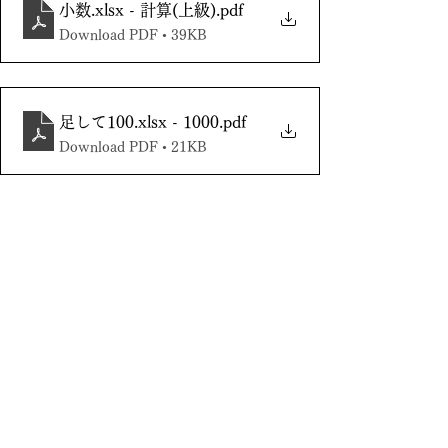
小数.xlsx - 計算(上級)
.pdf
Download PDF • 39KB
足して100.xlsx - 1000
.pdf
Download PDF • 21KB
どれも簡単に見えて、意外と骨の折れ
る計算問題です。
でも、コツを掴めば簡単。
最初に計算のコツに気づけるかどう
か、算数のセンスが問われます。
「早く・簡単に・正確に」＝は・か・
せ
を意識して取り組むと、思った以上
に良いトレーニングになりますよ。
勉強方法
プリント