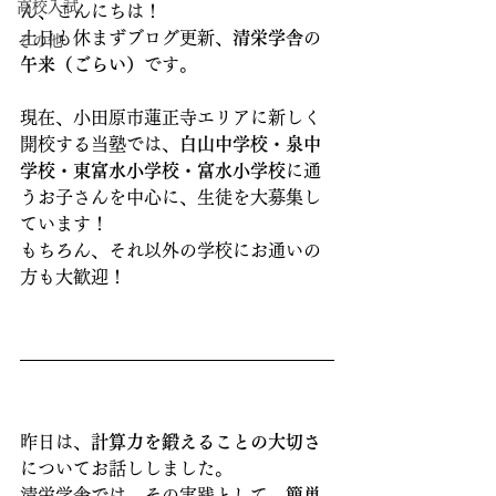
高校入試
ん、こんにちは！
土日も休まずブログ更新、
清栄学舎
の
その他
午来（ごらい）
です。
現在、小田原市蓮正寺エリアに新しく
開校する当塾では、
白山中学校・泉中
学校・東富水小学校・富水小学校
に通
うお子さんを中心に、生徒を大募集し
ています！
もちろん、それ以外の学校にお通いの
方も大歓迎！
昨日は、
計算力を鍛えることの大切さ
についてお話ししました。
清栄学舎では、その実践として、
簡単