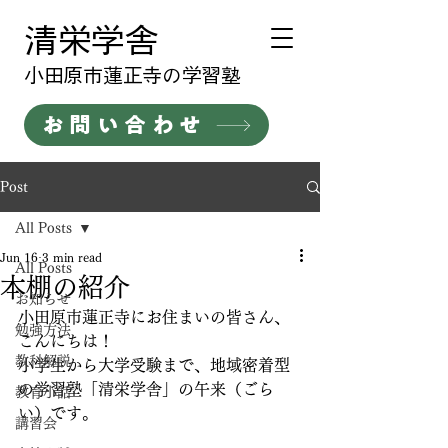
清栄学舎
​小田原市蓮正寺の学習塾
お問い合わせ
Post
All Posts
Jun 16
3 min read
All Posts
本棚の紹介
お知らせ
小田原市蓮正寺にお住まいの皆さん、
勉強方法
こんにちは！
教科解説
小学生から大学受験まで、地域密着型
の学習塾「清栄学舎」の午来（ごら
教育小話
い）です。
講習会