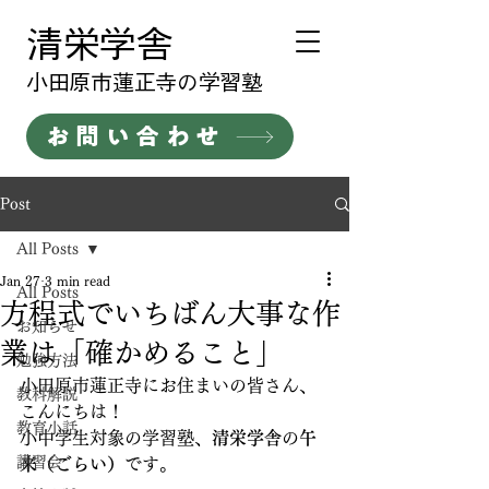
清栄学舎
​小田原市蓮正寺の学習塾
お問い合わせ
Post
All Posts
Jan 27
3 min read
All Posts
方程式でいちばん大事な作
お知らせ
業は「確かめること」
勉強方法
小田原市蓮正寺にお住まいの皆さん、
教科解説
こんにちは！
教育小話
小中学生対象の学習塾、
清栄学舎
の
午
講習会
来（ごらい）
です。