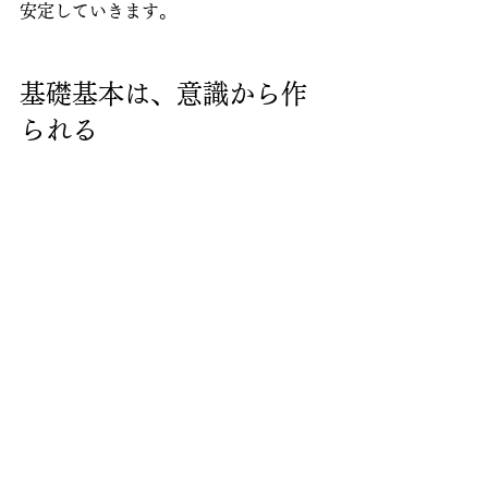
安定していきます。
基礎基本は、意識から作
られる
計算力や正確さは、特別な才能で決ま
るものではありません。
立ち止まって確かめ、自分で違和感に
気づく。
こうした小さな意識の積み重ねが、結
果として「ミスの少ない数学」につな
がっていきます。
方程式は、その練習にぴったりの単元
です。
答えを書いて終わりではなく、「本当
に合っているか？」の確認まで含め