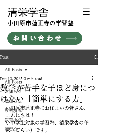
清栄学舎
​小田原市蓮正寺の学習塾
お問い合わせ
Post
All Posts
Dec 12, 2025
2 min read
All Posts
数学が苦手な子ほど身につ
お知らせ
けたい「簡単にする力」
勉強方法
小田原市蓮正寺にお住まいの皆さん、
教科解説
こんにちは！
教育小話
小中学生対象の学習塾、
清栄学舎
の
午
講習会
来（ごらい）
です。