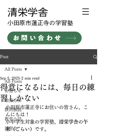
清栄学舎
​小田原市蓮正寺の学習塾
お問い合わせ
Post
All Posts
Sep 5, 2025
2 min read
All Posts
得意になるには、毎日の練
お知らせ
習しかない
勉強方法
小田原市蓮正寺にお住いの皆さん、こ
教科解説
んにちは！
教育小話
小中学生対象の学習塾、
清栄学舎
の
午
講習会
来（ごらい）
です。