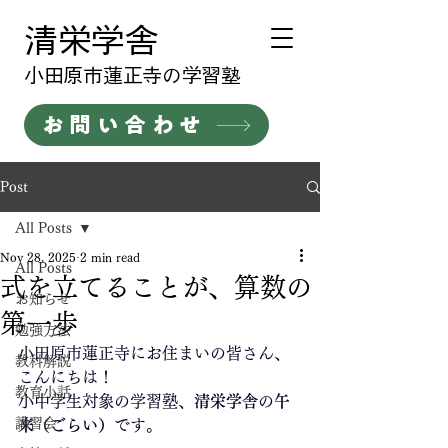
清栄学舎
​小田原市蓮正寺の学習塾
お問い合わせ
Post
All Posts
Nov 28, 2025
2 min read
All Posts
式を立てることが、算数の
お知らせ
第一歩
勉強方法
小田原市蓮正寺にお住まいの皆さん、
教科解説
こんにちは！
教育小話
小中学生対象の学習塾、
清栄学舎
の
午
講習会
来（ごらい）
です。