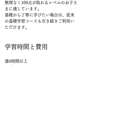
無理なく100点が取れるレベルのお子さ
まに適しています。
基礎から丁寧に学びたい場合は、従来
の基礎学習コースも引き続きご利用い
ただけます。
学習時間と費用
週4時間以上
月謝：12,000円～
一般的な中学受験専門塾は、どうして
も月謝が高額になりがちです。
一方、清栄学舎では、小学校内容を完
璧にしながら、中学・高校・大学まで
見据えた高い学力をできるだけ抑えた
費用で育てることを大切にしていま