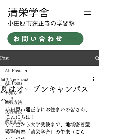
清栄学舎
​小田原市蓮正寺の学習塾
お問い合わせ
Post
All Posts
Jul 7
3 min read
All Posts
夏はオープンキャンパス
お知らせ
へ！
勉強方法
小田原市蓮正寺にお住まいの皆さん、
教科解説
こんにちは！
教育小話
小学生から大学受験まで、地域密着型
講習会
の学習塾「清栄学舎」の午来（ごら