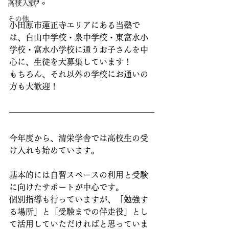
い）です。
高校入試
その他
小田原市蓮正寺エリアにある当塾で
は、白山中学校・泉中学校・東富水小
学校・富水小学校に通うお子さんを中
心に、生徒を大募集しています！
もちろん、それ以外の学校にお通いの
方も大歓迎！
今年度から、清栄学舎では高校生の受
け入れも始めています。
基本的には自習スペースの利用と受験
に向けたサポートが中心です。
個別指導も行っていますが、「勉強す
る場所」と「受験までの伴走役」とし
て活用していただければと思っていま