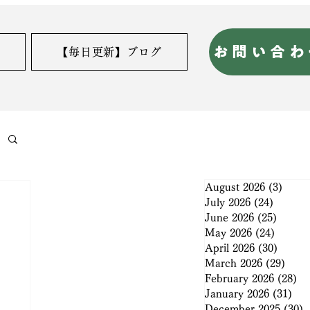
お問い合わ
【毎日更新】ブログ
August 2026
(3)
3 pos
July 2026
(24)
24 post
June 2026
(25)
25 pos
May 2026
(24)
24 post
April 2026
(30)
30 pos
March 2026
(29)
29 po
February 2026
(28)
28
January 2026
(31)
31 
December 2025
(30)
3