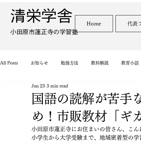
清栄学舎
Home
代表
​小田原市蓮正寺の学習塾
All Posts
お知らせ
勉強方法
教科解説
教育小話
Jun 23
3 min read
国語の読解が苦手
め！市販教材「ギ
小田原市蓮正寺にお住まいの皆さん、こん
小学生から大学受験まで、地域密着型の学