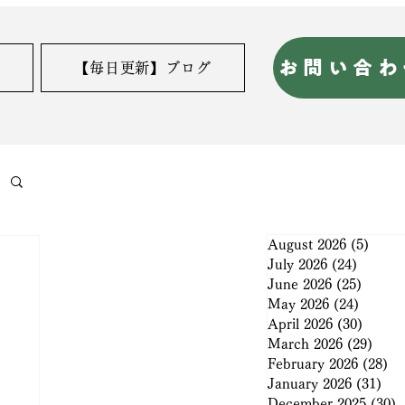
お問い合わ
【毎日更新】ブログ
August 2026
(5)
5 pos
July 2026
(24)
24 post
June 2026
(25)
25 pos
May 2026
(24)
24 post
April 2026
(30)
30 pos
March 2026
(29)
29 po
February 2026
(28)
28
January 2026
(31)
31 
December 2025
(30)
3