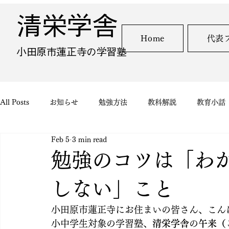
清栄学舎
Home
代表
​小田原市蓮正寺の学習塾
All Posts
お知らせ
勉強方法
教科解説
教育小話
Feb 5
3 min read
勉強のコツは「わ
しない」こと
小田原市蓮正寺にお住まいの皆さん、こん
小中学生対象の学習塾、
清栄学舎
の
午来（