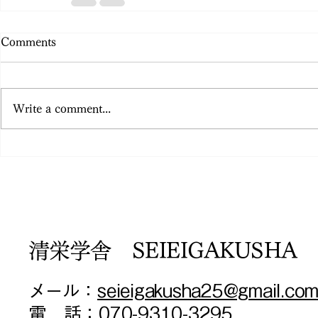
Comments
Write a comment...
清栄学舎 SEIEIGAKUSHA
メール：
seieigakusha25@gmail.co
電 話：
070-9310-3295