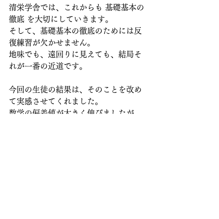
清栄学舎では、これからも 基礎基本の
徹底 を大切にしていきます。
そして、基礎基本の徹底のためには反
復練習が欠かせません。
地味でも、遠回りに見えても、結局そ
れが一番の近道です。
今回の生徒の結果は、そのことを改め
て実感させてくれました。
数学の偏差値が大きく伸びましたが、
他の教科も全体的にしっかり上がって
います。
生徒本人としては、何度も何度も同じ
ような問題をやらされてうんざりして
いたと思いますが、弱音を吐かずにが
んばっていました。
そのがんばりが、偏差値大幅アップと
いう結果に表れました。