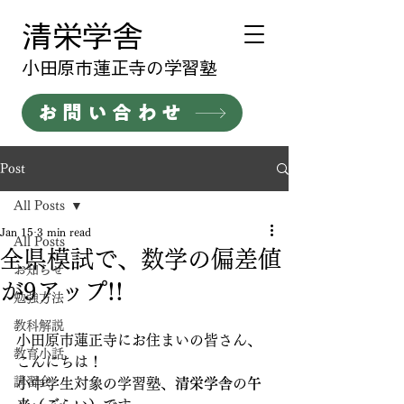
清栄学舎
​小田原市蓮正寺の学習塾
お問い合わせ
Post
All Posts
Jan 15
3 min read
All Posts
全県模試で、数学の偏差値
お知らせ
が9アップ!!
勉強方法
教科解説
小田原市蓮正寺にお住まいの皆さん、
教育小話
こんにちは！
講習会
小中学生対象の学習塾、
清栄学舎
の
午