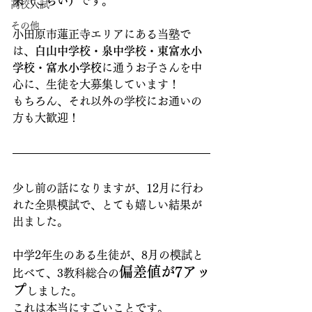
来（ごらい）
です。
高校入試
その他
小田原市蓮正寺エリアにある当塾で
は、
白山中学校・泉中学校・東富水小
学校・富水小学校
に通うお子さんを中
心に、生徒を大募集しています！
もちろん、それ以外の学校にお通いの
方も大歓迎！
少し前の話になりますが、12月に行わ
れた全県模試で、とても嬉しい結果が
出ました。
中学2年生のある生徒が、8月の模試と
偏差値が7アッ
比べて、3教科総合の
プ
しました。
これは本当にすごいことです。