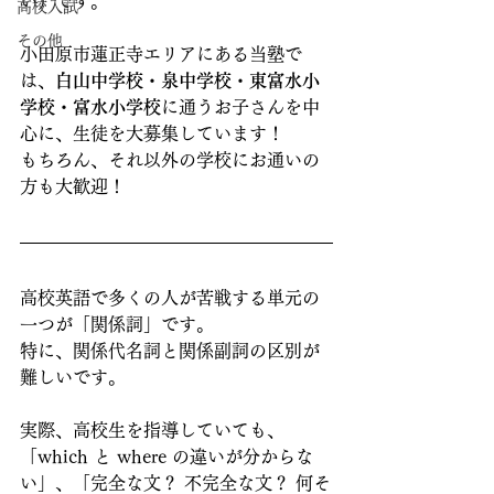
い）です。
高校入試
その他
小田原市蓮正寺エリアにある当塾で
は、
白山中学校・泉中学校・東富水小
学校・富水小学校
に通うお子さんを中
心に、生徒を大募集しています！
もちろん、それ以外の学校にお通いの
方も大歓迎！
高校英語で多くの人が苦戦する単元の
一つが「関係詞」です。
特に、関係代名詞と関係副詞の区別が
難しいです。
実際、高校生を指導していても、
「which と where の違いが分からな
い」、「完全な文？ 不完全な文？ 何そ