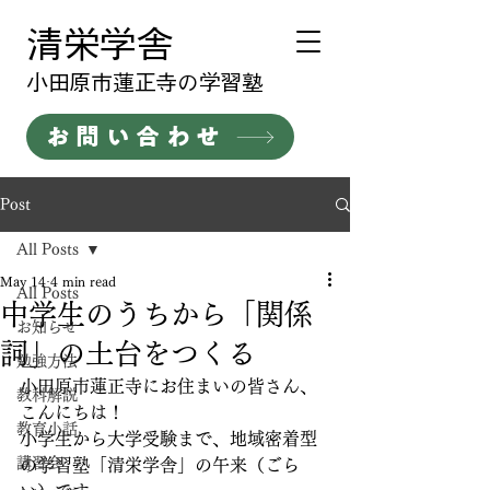
清栄学舎
​小田原市蓮正寺の学習塾
お問い合わせ
Post
All Posts
May 14
4 min read
All Posts
中学生のうちから「関係
お知らせ
詞」の土台をつくる
勉強方法
小田原市蓮正寺にお住まいの皆さん、
教科解説
こんにちは！
教育小話
小学生から大学受験まで、地域密着型
講習会
の学習塾「清栄学舎」の午来（ごら