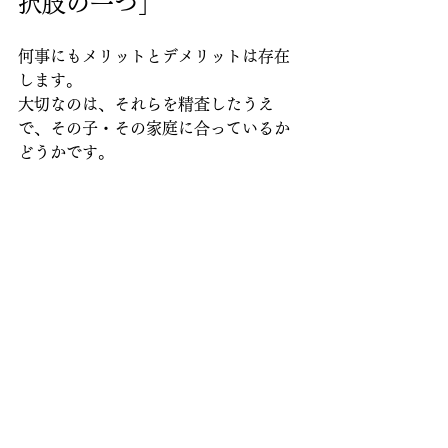
択肢の一つ」
何事にもメリットとデメリットは存在
します。
大切なのは、それらを精査したうえ
で、その子・その家庭に合っているか
どうかです。
落ち着いた環境で学ばせたい。
高校受験に縛られない6年間を過ごして
ほしい。
地元の公立中への不安がある。
こうした理由から、中学受験を選ぶと
いうのは、とても現実的で良い判断だ
と思います。
中学受験は「全力」じゃ