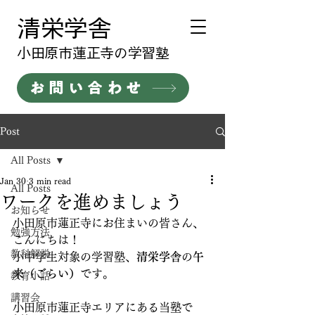
清栄学舎
​小田原市蓮正寺の学習塾
お問い合わせ
Post
All Posts
Jan 30
3 min read
All Posts
ワークを進めましょう
お知らせ
小田原市蓮正寺にお住まいの皆さん、
勉強方法
こんにちは！
教科解説
小中学生対象の学習塾、
清栄学舎
の
午
来（ごらい）
です。
教育小話
講習会
小田原市蓮正寺エリアにある当塾で