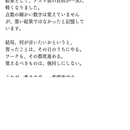
結果として、テスト前の負担が一気に
軽くなりました。
点数の細かい数字は覚えていません
が、悪い結果ではなかったと記憶して
います。
結局、何が言いたいかというと、
習ったことは、その日のうちにやる。
ワークも、その都度進める。
覚えるべきものは、後回しにしない。
これが一番ラクで、一番確実です。
テスト2週間前を迎えた皆さんは、今か
らしっかりワークを終わらせていきま
しょう。
そして、まだテストまで3週間前、4週
間前という中学校の皆さんも、「まだ
早い」ではなく、今からできるところ