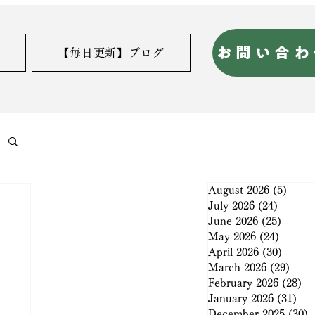
お問い合わ
【毎日更新】ブログ
August 2026
(5)
5 pos
July 2026
(24)
24 post
June 2026
(25)
25 pos
May 2026
(24)
24 post
April 2026
(30)
30 pos
March 2026
(29)
29 po
February 2026
(28)
28
January 2026
(31)
31 
December 2025
(30)
3