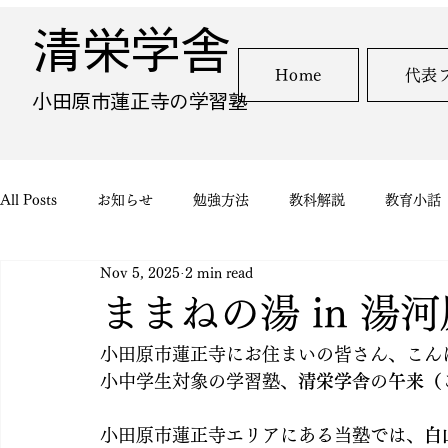
清栄学舎
Home
代表
​小田原市蓮正寺の学習塾
All Posts
お知らせ
勉強方法
教科解説
教育小話
Nov 5, 2025
2 min read
ままねの湯 in 湯
小田原市蓮正寺にお住まいの皆さん、こん
小中学生対象の学習塾、
清栄学舎
の
午来（
小田原市蓮正寺エリアにある当塾では、
白