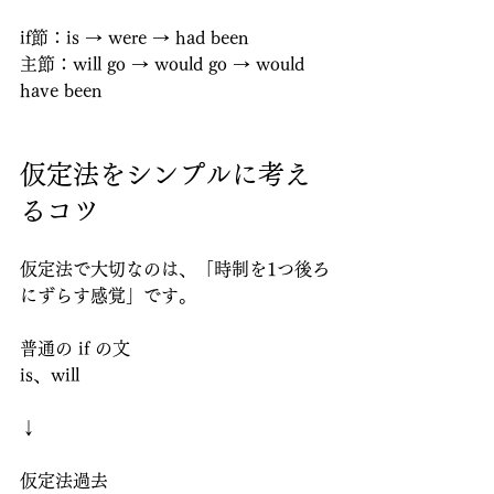
if節：is → were → had been
主節：will go → would go → would 
have been
仮定法をシンプルに考え
るコツ
仮定法で大切なのは、「時制を1つ後ろ
にずらす感覚」です。
普通の if の文
is、will
↓
仮定法過去