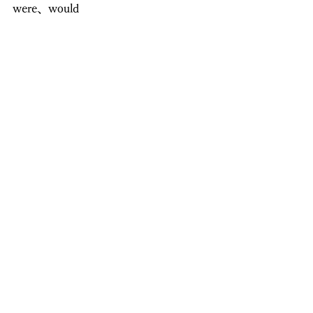
were、would
↓
仮定法過去完了
had been、would have + 過去分詞
この流れで考えると、かなり整理しや
すくなります。
仮定法は、「特別な文法」と考えると
難しく感じます。
ですが、実際は中学生で習った基本的
な英語を少しいじっているだけにすぎ
ません。
まずは、
・普通の if
・仮定法過去