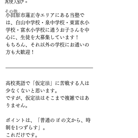
い）です。
高校入試
その他
小田原市蓮正寺エリアにある当塾で
は、白山中学校・泉中学校・東富水小
学校・富水小学校に通うお子さんを中
心に、生徒を大募集しています！
もちろん、それ以外の学校にお通いの
方も大歓迎！
高校英語で「仮定法」に苦戦する人は
少なくないと思います。
ですが、仮定法はそこまで複雑ではあ
りません。
ポイントは、「普通の if の文から、時
制を1つずらす」。
これだけです。