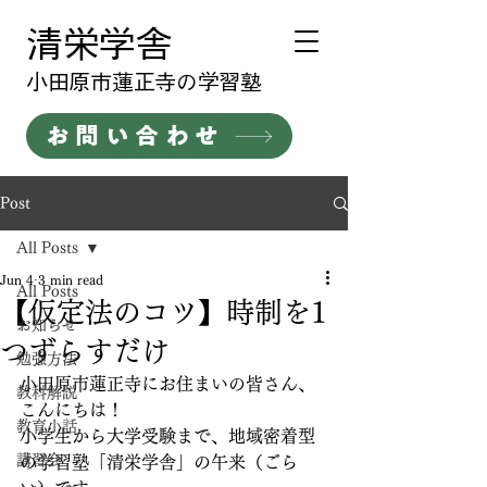
清栄学舎
​小田原市蓮正寺の学習塾
お問い合わせ
Post
All Posts
Jun 4
3 min read
All Posts
【仮定法のコツ】時制を1
お知らせ
つずらすだけ
勉強方法
小田原市蓮正寺にお住まいの皆さん、
教科解説
こんにちは！
教育小話
小学生から大学受験まで、地域密着型
講習会
の学習塾「清栄学舎」の午来（ごら