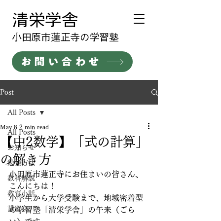
清栄学舎
​小田原市蓮正寺の学習塾
お問い合わせ
Post
All Posts
May 8
2 min read
All Posts
【中2数学】「式の計算」
お知らせ
の解き方
勉強方法
小田原市蓮正寺にお住まいの皆さん、
教科解説
こんにちは！
教育小話
小学生から大学受験まで、地域密着型
講習会
の学習塾「清栄学舎」の午来（ごら