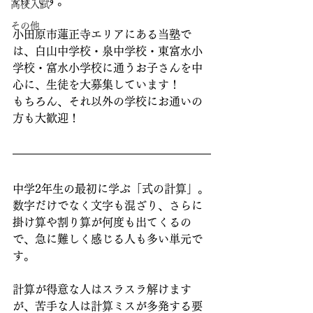
い）です。
高校入試
その他
小田原市蓮正寺エリアにある当塾で
は、白山中学校・泉中学校・東富水小
学校・富水小学校に通うお子さんを中
心に、生徒を大募集しています！
もちろん、それ以外の学校にお通いの
方も大歓迎！
中学2年生の最初に学ぶ「式の計算」。
数字だけでなく文字も混ざり、さらに
掛け算や割り算が何度も出てくるの
で、急に難しく感じる人も多い単元で
す。
計算が得意な人はスラスラ解けます
が、苦手な人は計算ミスが多発する要