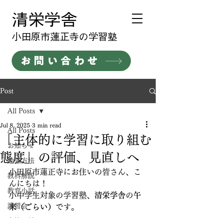
清栄学舎
​小田原市蓮正寺の学習塾
お問い合わせ
Post
All Posts
Jul 8, 2025
3 min read
All Posts
「主体的に学習に取り組む
お知らせ
態度」の評価、見直しへ
勉強方法
小田原市蓮正寺にお住いの皆さん、こ
教科解説
んにちは！
教育小話
小中学生対象の学習塾、
清栄学舎
の
午
講習会
来（ごらい）
です。