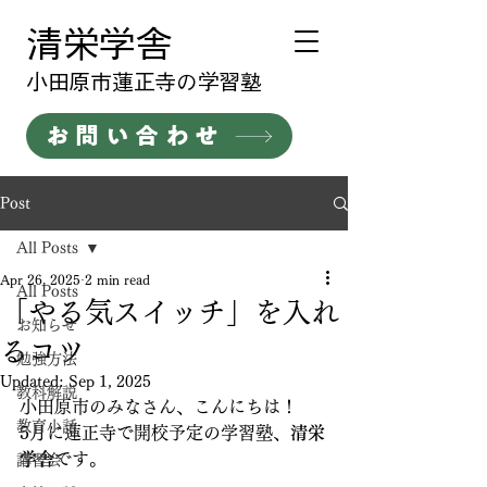
清栄学舎
​小田原市蓮正寺の学習塾
お問い合わせ
Post
All Posts
Apr 26, 2025
2 min read
All Posts
「やる気スイッチ」を入れ
お知らせ
るコツ
勉強方法
Updated:
Sep 1, 2025
教科解説
小田原市のみなさん、こんにちは！  
教育小話
5月に蓮正寺で開校予定の学習塾、
清栄
学舎
です。
講習会